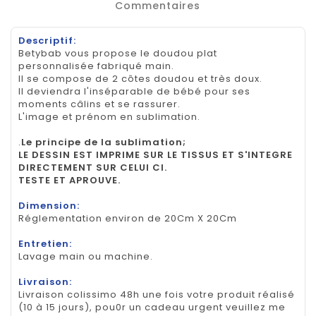
Commentaires
Descriptif:
Betybab vous propose le doudou plat
personnalisée fabriqué main.
Il se compose de 2 côtes doudou et très doux.
Il deviendra l'inséparable de bébé pour ses
moments câlins et se rassurer.
L'image et prénom en sublimation.
.
Le principe de la sublimation;
LE DESSIN EST IMPRIME SUR LE TISSUS ET S'INTEGRE
DIRECTEMENT SUR CELUI CI.
TESTE ET APROUVE.
Dimension:
Réglementation environ de 20Cm X 20Cm
Entretien:
Lavage main ou machine.
Livraison:
Livraison colissimo 48h une fois votre produit réalisé
(10 à 15 jours), pou0r un cadeau urgent veuillez me