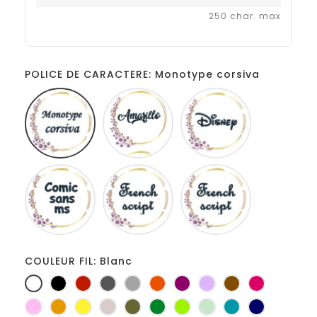
250 char. max
POLICE DE CARACTERE: Monotype corsiva
Monotype
Amarillo
Disney
corsiva
Comic
French
Fiolex
sans
script
girls
ms
COULEUR FIL: Blanc
Blanc
Noir
Rouge
Gris
Gris
Orange
Prune
Lilas
Marron
Fuchsia
foncé
clair
Rose
Jaune
jaune
Ficelle
Kaki
Vert
Anis
Vert
Turquoise
Marine