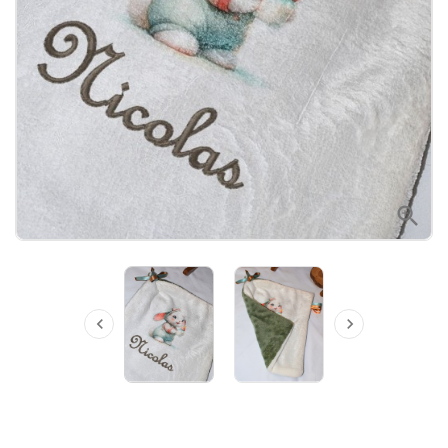


