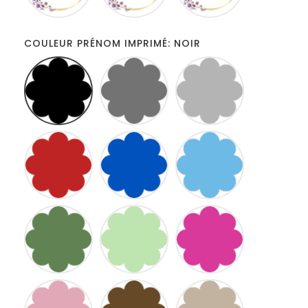
COULEUR PRÉNOM IMPRIMÉ: NOIR
NOIR
GRIS
ARGENTE
FONCÉ
ROUGE
BLEU
BLEU
ROI
CLAIR
KAKI
VERT
FUSCHIA
D
EAU
ROSE
MARRON
FICELLE