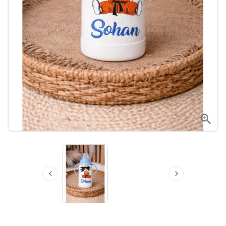


