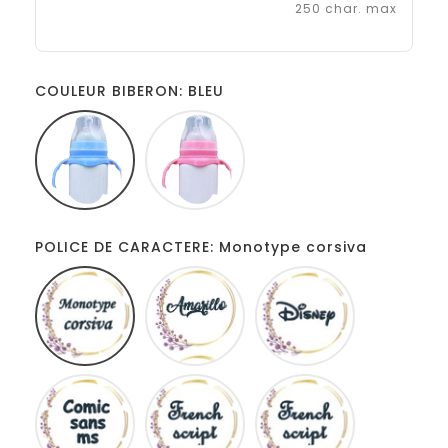
250 char. max
COULEUR BIBERON: BLEU
BLEU
ROSE
POLICE DE CARACTERE: Monotype corsiva
Monotype
Amarillo
Disney
corsiva
Comic
French
Fiolex
sans
script
girls
ms