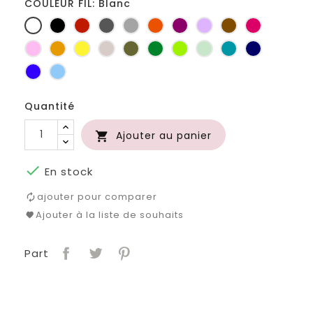
COULEUR FIL: Blanc
Blanc
Noir
Rouge
Gris
Gris
Orange
Prune
Lilas
Marron
Fuchsia
foncé
clair
Rose
Jaune
jaune
Ficelle
Kaki
Vert
Anis
Vert
Turquoise
Marine
d'or
bouteille
d'eau
Bleu
Bleu
roi
clair
Quantité
Ajouter au panier


En stock
ajouter pour comparer
Ajouter à la liste de souhaits
Part