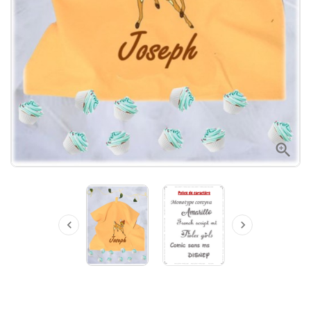


