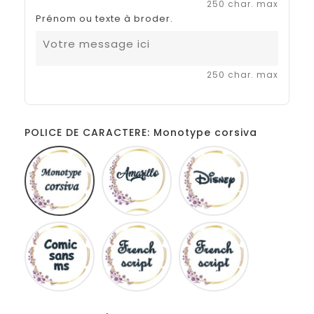
250 char. max
Prénom ou texte à broder.
250 char. max
POLICE DE CARACTERE: Monotype corsiva
Monotype
Amarillo
Disney
corsiva
Comic
French
Fiolex
sans
script
girls
ms