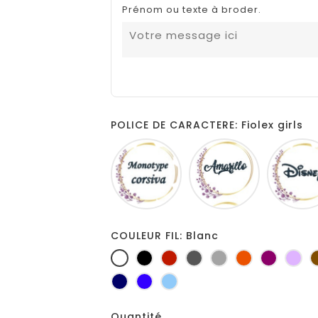
Prénom ou texte à broder.
POLICE DE CARACTERE: Fiolex girls
Monotype
Amarillo
corsiva
COULEUR FIL: Blanc
Blanc
Noir
Rouge
Gris
Gris
Orange
Prune
Lil
foncé
clair
Marine
Bleu
Bleu
roi
clair
Quantité