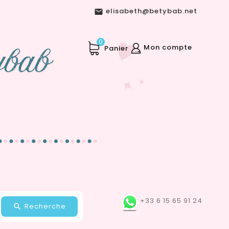
elisabeth@betybab.net

0
Mon compte
Panier
+33 6 15 65 91 24
Recherche