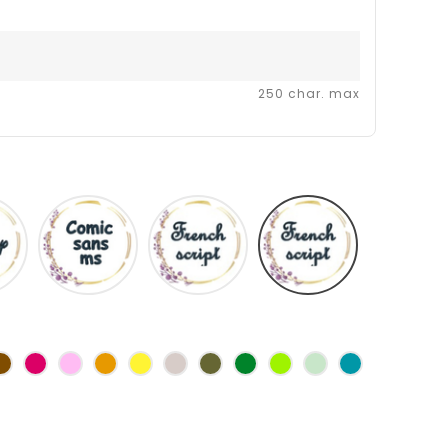
250 char. max
Disney
Comic
French
Fiolex
sans
script
girls
ms
as
Marron
Fuchsia
Rose
Jaune
jaune
Ficelle
Kaki
Vert
Anis
Vert
Turquoise
d'or
bouteille
d'eau