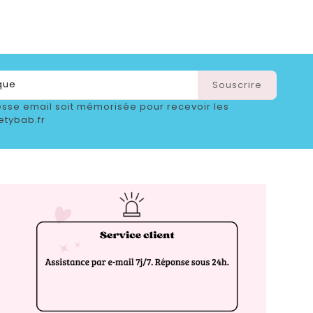
sse email soit mémorisée pour recevoir les
etybab.fr