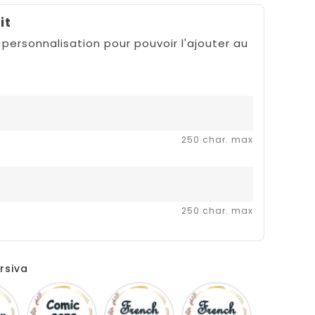
it
 personnalisation pour pouvoir l'ajouter au
250 char. max
250 char. max
rsiva
Disney
Comic
French
Fiolex
sans
script
girls
ms