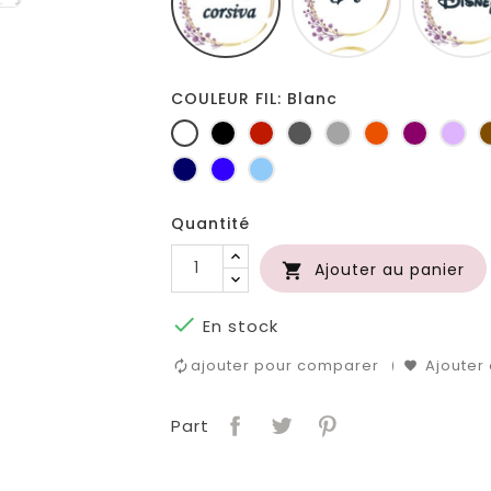
COULEUR FIL: Blanc
Blanc
Noir
Rouge
Gris
Gris
Orange
Prune
Lil
foncé
clair
Marine
Bleu
Bleu
roi
clair
Quantité
Ajouter au panier


En stock
ajouter pour comparer
Ajouter 
Part