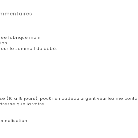
mmentaires
sée fabriqué main
ion.
e pour le sommeil de bébé.
isé (10 à 15 jours), pou0r un cadeau urgent veuillez me contac
adresse que la votre.
onnalisation.