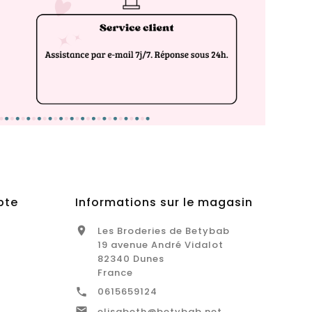
pte
Informations sur le magasin
Les Broderies de Betybab

19 avenue André Vidalot
82340 Dunes
France
0615659124


elisabeth@betybab.net