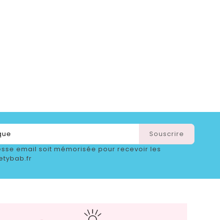
sse email soit mémorisée pour recevoir les
etybab.fr