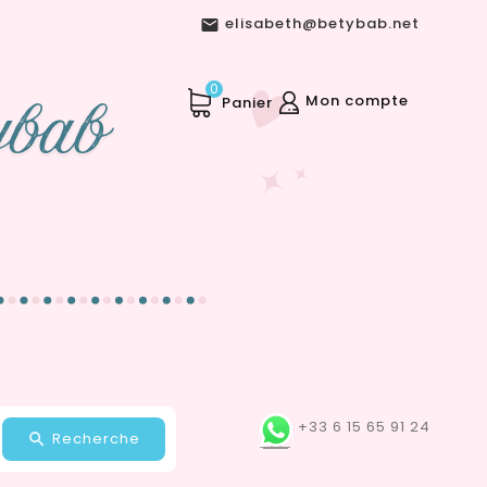
elisabeth@betybab.net

0
Mon compte
Panier
+33 6 15 65 91 24
Recherche