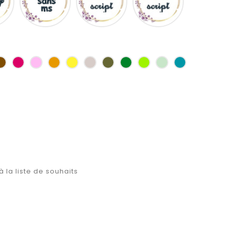
as
Marron
Fuchsia
Rose
Jaune
jaune
Ficelle
Kaki
Vert
Anis
Vert
Turquoise
d'or
bouteille
d'eau
à la liste de souhaits