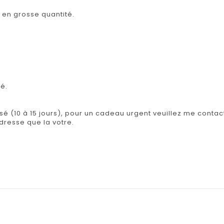
u en grosse quantité.
é.
isé (10 à 15 jours), pour un cadeau urgent veuillez me contact
adresse que la votre.