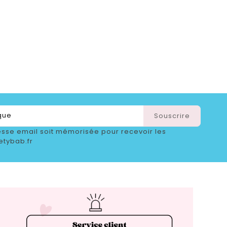
sse email soit mémorisée pour recevoir les
etybab.fr