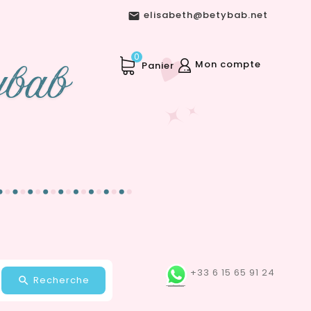
elisabeth@betybab.net

0
Mon compte
Panier
+33 6 15 65 91 24
Recherche