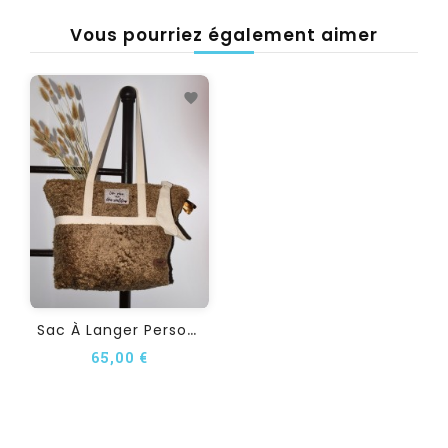
Vous pourriez également aimer
S
Ac À Langer Personnalisé...
65,00 €