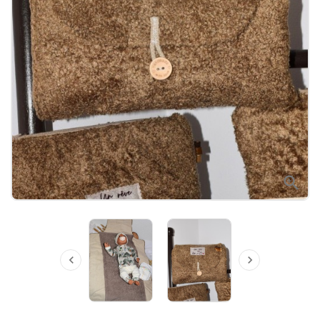


