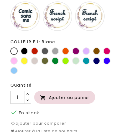
Comic
French
Fiolex
sans
script
girls
ms
COULEUR FIL: Blanc
Blanc
Noir
Rouge
Gris
Gris
Orange
Prune
Lilas
Marron
Fuchsia
foncé
clair
Rose
jaune
Ficelle
Kaki
Vert
Anis
Vert
Turquoise
Marine
Bleu
bouteille
d'eau
roi
Bleu
clair
Quantité
Ajouter au panier


En stock
ajouter pour comparer
Ajouter à la liste de souhaits