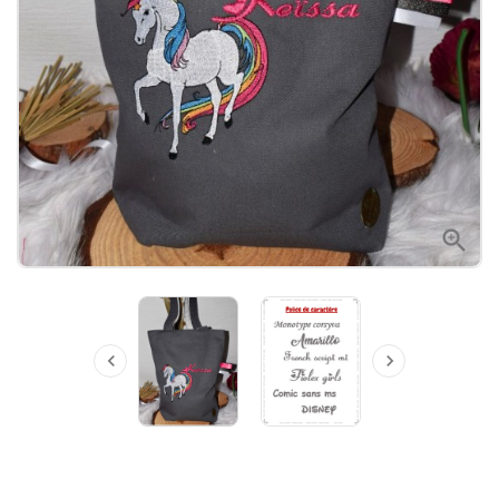


