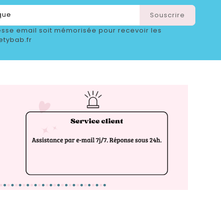
sse email soit mémorisée pour recevoir les
etybab.fr