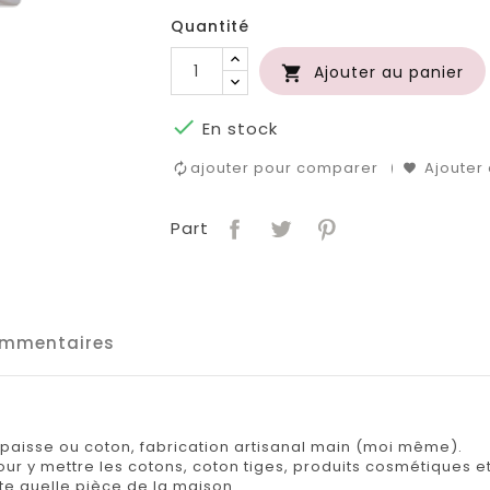
Quantité
Ajouter au panier


En stock
ajouter pour comparer
Ajouter 
Part
mmentaires
épaisse ou coton, fabrication artisanal main (moi même).
ur y mettre les cotons, coton tiges, produits cosmétiques et
te quelle pièce de la maison.