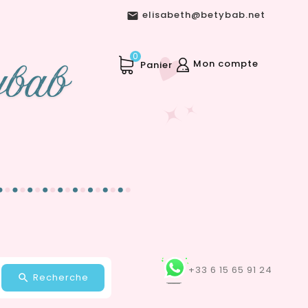
elisabeth@betybab.net

0
Mon compte
Panier
+33 6 15 65 91 24
Recherche