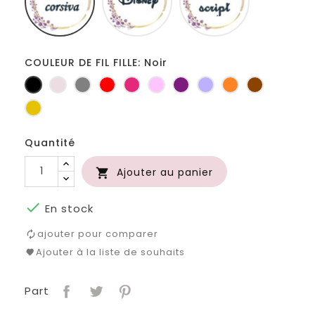
COULEUR DE FIL FILLE: Noir
Noir
Ficelle
Gris
Rouge
Fuchsia
Rose
Prune
Lilas
Orange
Marron
foncé
Jaune
d'or
Quantité
Ajouter au panier


En stock
ajouter pour comparer
Ajouter à la liste de souhaits
Part