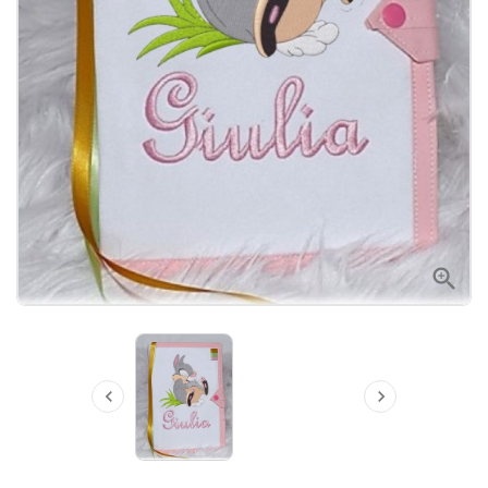


