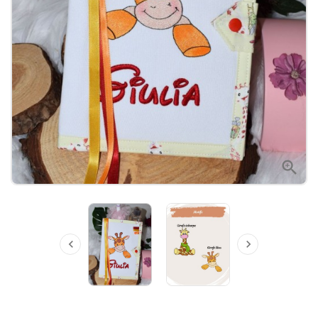


