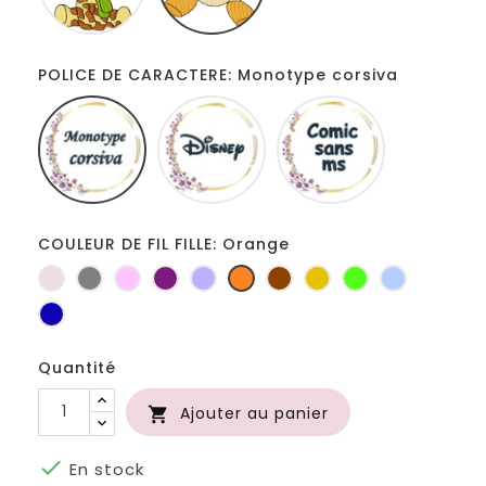
POLICE DE CARACTERE: Monotype corsiva
Monotype
Disney
Comic
corsiva
sans
ms
COULEUR DE FIL FILLE: Orange
Ficelle
Gris
Rose
Prune
Lilas
Orange
Marron
Jaune
Anis
Bleu
foncé
d'or
clair
Bleu
roi
Quantité
Ajouter au panier


En stock