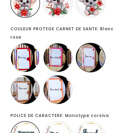
COULEUR PROTEGE CARNET DE SANTE: Blanc
rose
Blanc
Blanc
Blanc
rouge
fucshia
rose
Blanc
Blanc
camel
abricot
POLICE DE CARACTERE: Monotype corsiva
Monotype
Disney
French
corsiva
script