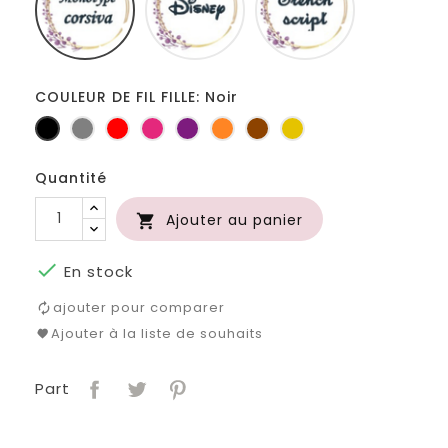
COULEUR DE FIL FILLE: Noir
Noir
Gris
Rouge
Fuchsia
Prune
Orange
Marron
Jaune
foncé
d'or
Quantité
Ajouter au panier


En stock
ajouter pour comparer
Ajouter à la liste de souhaits
Part