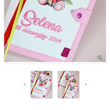


