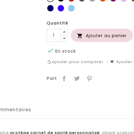
foncé
clair
Marine
Bleu
Bleu
roi
clair
Quantité
Ajouter au panier


En stock
ajouter pour comparer
Ajouter 
Part
mmentaires
notre
protège carnet de santé personnalisé
, alliant praticit