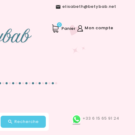
elisabeth@betybab.net

0
Mon compte
Panier
+33 6 15 65 91 24
Recherche