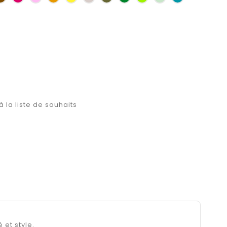
d'or
bouteille
d'eau
à la liste de souhaits
é et style.