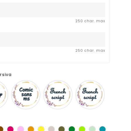
250 char. max
250 char. max
rsiva
Disney
Comic
French
Fiolex
sans
script
girls
ms
as
Marron
Fuchsia
Rose
Jaune
jaune
Ficelle
Kaki
Vert
Anis
Vert
Turquoise