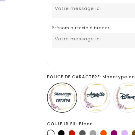
Prénom ou texte à broder
POLICE DE CARACTERE: Monotype co
Monotype
Amarillo
corsiva
COULEUR FIL: Blanc
Blanc
Noir
Rouge
Gris
Gris
Orange
Prune
Lil