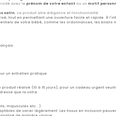
 brodé avec le
prénom de votre enfant
ou un
motif person
s satin
, ce produit allie élégance et fonctionnalité.
sé, tout en permettant une ouverture facile et rapide. À l'in
ntiels de votre bébé, comme les ordonnances, les bilans m
rançais.
r un entretien pratique.
e produit réalisé (10 à 15 jours), pour un cadeau urgent veuil
adresse que la votre.
ts, majuscules etc...)
tibles de varier légèrement. Les tissus en inclusion peuvent 
onnalisé de manière unique.