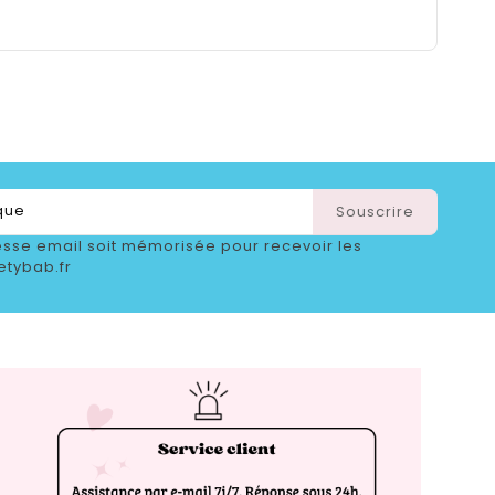
sse email soit mémorisée pour recevoir les
etybab.fr