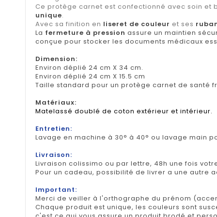
Ce protège carnet est confectionné avec soin et
unique
.
Avec sa finition en
liseret de couleur
et ses
ruban
La
fermeture à pression
assure un maintien sécuri
conçue pour stocker les documents médicaux esse
Dimension
:
Environ déplié 24 cm X 34 cm.
Environ déplié 24 cm X 15.5 cm
Taille standard pour un protège carnet de santé f
Matériaux:
Matelassé doublé de coton extérieur et intérieur.
Entretien:
Lavage en machine à 30° à 40° ou lavage main pou
Livraison:
Livraison colissimo ou par lettre, 48h une fois votr
Pour un cadeau, possibilité de livrer a une autre 
Important:
Merci de veiller à l'orthographe du prénom (accen
Chaque produit est unique, les couleurs sont suscep
c'est ce qui vous assure un produit brodé et pers