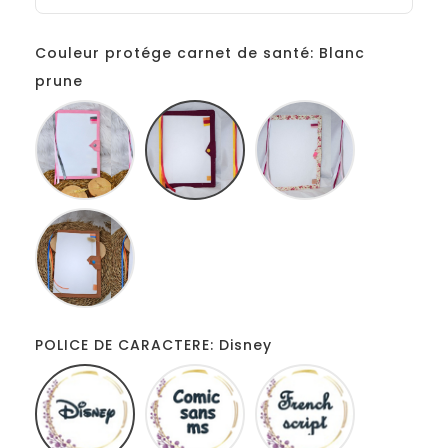
Couleur protége carnet de santé: Blanc
prune
Blanc
Blanc
Blanc
rose
prune
liberty
Blanc
camel
POLICE DE CARACTERE: Disney
Disney
Comic
French
sans
script
ms