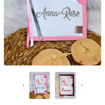


