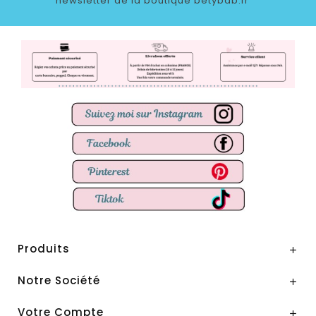
newsletter de la boutique betybab.fr
Produits

Notre Société

Votre Compte
