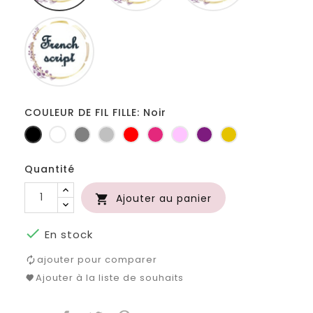
Fiolex
girls
COULEUR DE FIL FILLE: Noir
Noir
Blanc
Gris
Gris
Rouge
Fuchsia
Rose
Prune
Jaune
foncé
clair
d'or
Quantité
Ajouter au panier


En stock
ajouter pour comparer
Ajouter à la liste de souhaits