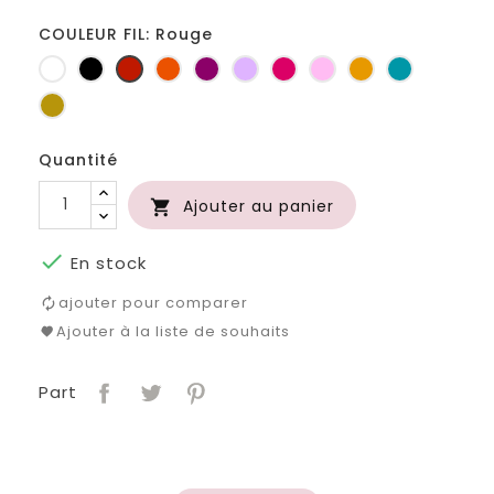
COULEUR FIL: Rouge
Blanc
Noir
Rouge
Orange
Prune
Lilas
Fuchsia
Rose
Jaune
Turquoise
d'or
Or
Quantité
Ajouter au panier


En stock
ajouter pour comparer
Ajouter à la liste de souhaits
Part