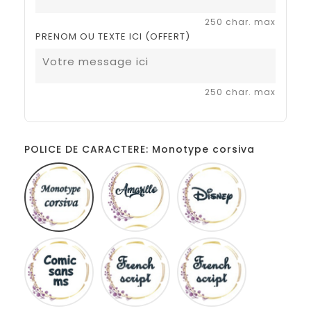
250 char. max
PRENOM OU TEXTE ICI (OFFERT)
250 char. max
POLICE DE CARACTERE: Monotype corsiva
Monotype
Amarillo
Disney
corsiva
Comic
French
Fiolex
sans
script
girls
ms