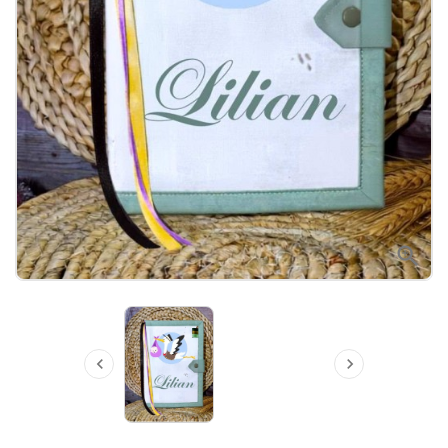


