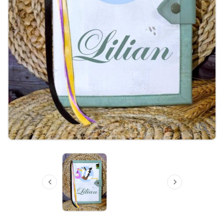


