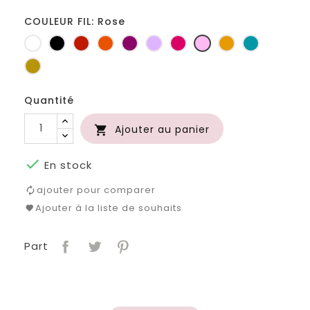
COULEUR FIL: Rose
Blanc
Noir
Rouge
Orange
Prune
Lilas
Fuchsia
Rose
Jaune
Turquoise
d'or
Or
Quantité
Ajouter au panier


En stock
ajouter pour comparer
Ajouter à la liste de souhaits
Part