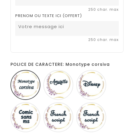
250 char. max
PRENOM OU TEXTE ICI (OFFERT)
250 char. max
POLICE DE CARACTERE: Monotype corsiva
Monotype
Amarillo
Disney
corsiva
Comic
French
Fiolex
sans
script
girls
ms