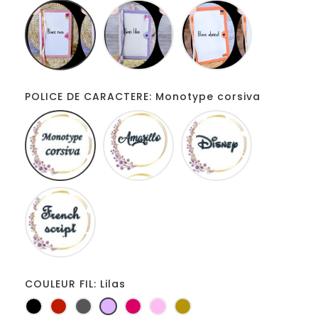
Blanc
Blanc
Blanc
rose
lilas
abricot
POLICE DE CARACTERE: Monotype corsiva
Monotype
Amarillo
Disney
corsiva
French
script
COULEUR FIL: Lilas
Noir
Rouge
Gris
Lilas
Fuchsia
Rose
Or
foncé