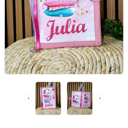


