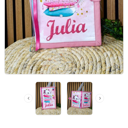


