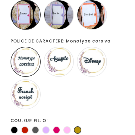
Blanc
Blanc
Blanc
rose
lilas
abricot
POLICE DE CARACTERE: Monotype corsiva
Monotype
Amarillo
Disney
corsiva
French
script
COULEUR FIL: Or
Noir
Rouge
Gris
Lilas
Fuchsia
Rose
Or
foncé