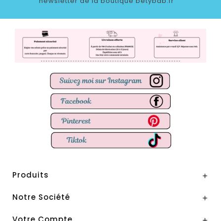
newsletter de la boutique betybab.fr
Produits

Notre Société

Votre Compte
