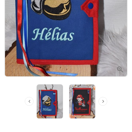


