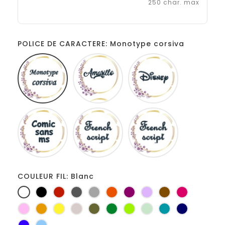
250 char. max
POLICE DE CARACTERE: Monotype corsiva
Monotype
Amarillo
Disney
corsiva
Comic
French
Fiolex
sans
script
girls
ms
COULEUR FIL: Blanc
Blanc
Noir
Rouge
Gris
Gris
Orange
Prune
Lilas
Marron
Fuchsia
foncé
clair
Rose
Jaune
jaune
Ficelle
Kaki
Vert
Anis
Vert
Turquoise
Marine
d'or
bouteille
d'eau
Bleu
Bleu