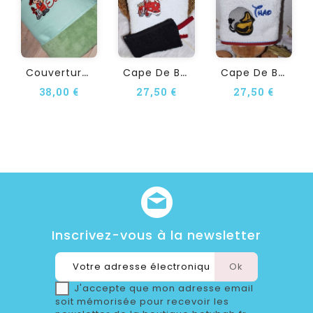
C
Ouverture Bébé...
C
Ape De Bain Personnalisée...
C
Ape De Bain Personnalisée...
38,00 €
27,50 €
27,50 €
Inscrivez-vous à la newsletter
J'accepte que mon adresse email
soit mémorisée pour recevoir les