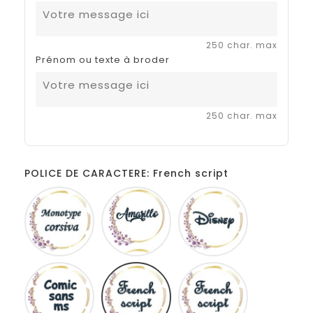
250 char. max
Prénom ou texte à broder
250 char. max
POLICE DE CARACTERE: French script
Monotype
Amarillo
Disney
corsiva
Comic
French
Fiolex
sans
script
girls
ms