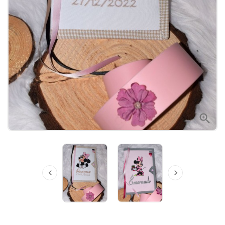


