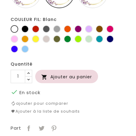
COULEUR FIL: Blanc
Blanc
Noir
Rouge
Gris
Gris
Orange
Prune
Lilas
Marron
Fuchsia
foncé
clair
Rose
Jaune
jaune
Ficelle
Kaki
Vert
Anis
Vert
Turquoise
Marine
d'or
bouteille
d'eau
Bleu
Bleu
roi
clair
Quantité
Ajouter au panier


En stock
ajouter pour comparer
Ajouter à la liste de souhaits
Part