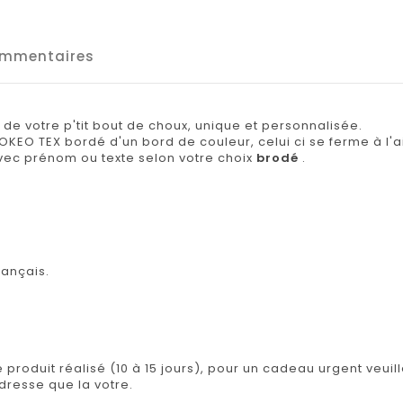
mmentaires
e votre p'tit bout de choux, unique et personnalisée.
OKEO TEX bordé d'un bord de couleur, celui ci se ferme à l'a
vec prénom ou texte selon votre choix
brodé
.
rançais.
e produit réalisé (10 à 15 jours), pour un cadeau urgent veuil
adresse que la votre.