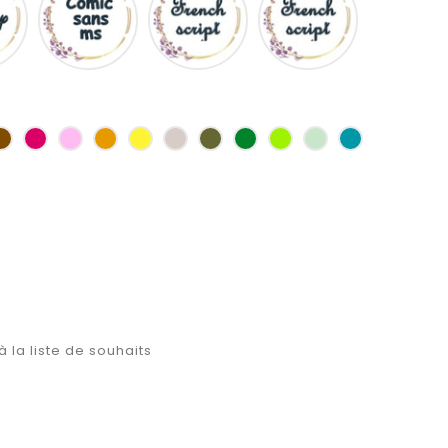
ms
as
Marron
Fuchsia
Rose
Jaune
jaune
Ficelle
Kaki
Vert
Anis
Vert
Turquoise
d'or
bouteille
d'eau
à la liste de souhaits