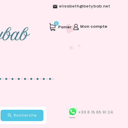
elisabeth@betybab.net

0
Mon compte
Panier
+33 6 15 65 91 24
Recherche