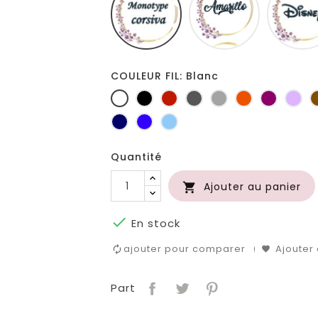
COULEUR FIL: Blanc
Blanc
Noir
Rouge
Gris
Gris
Orange
Prune
Lil
foncé
clair
Marine
Bleu
Bleu
roi
clair
Quantité
Ajouter au panier


En stock
ajouter pour comparer
Ajouter 
Part