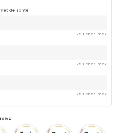
rnet de santé
250 char. max
250 char. max
250 char. max
rsiva
Disney
Comic
French
Fiolex
sans
script
girls