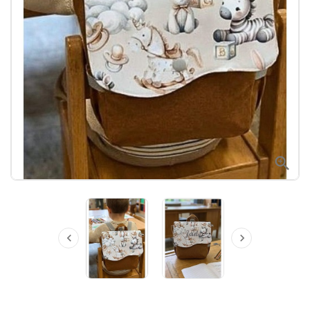


