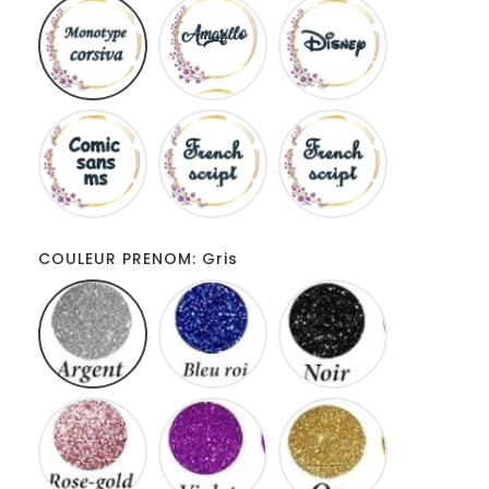
Monotype
Amarillo
Disney
corsiva
Comic
French
Fiolex
sans
script
girls
ms
COULEUR PRENOM: Gris
Gris
Bleu
Noir
roi
Rose
Violet
Or
gold