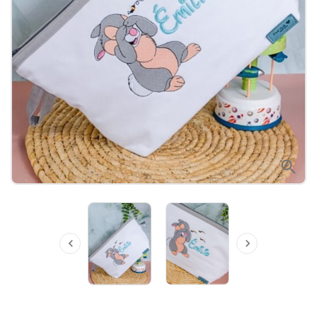


