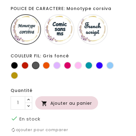
POLICE DE CARACTERE: Monotype corsiva
Monotype
Comic
French
corsiva
sans
script
ms
COULEUR FIL: Gris foncé
Noir
Rouge
Gris
Orange
Lilas
Fuchsia
Rose
Turquoise
Bleu
Bleu
foncé
roi
clair
Or
Quantité
Ajouter au panier


En stock
ajouter pour comparer