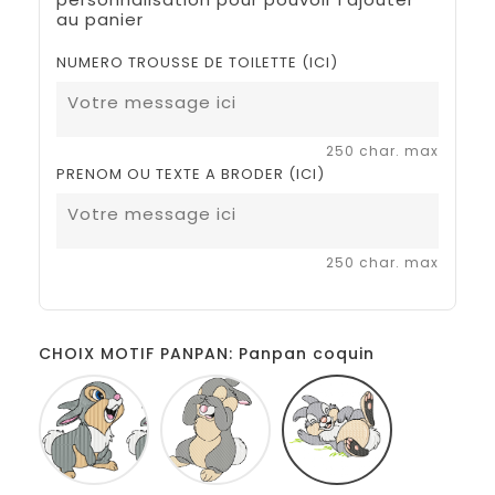
au panier
NUMERO TROUSSE DE TOILETTE (ICI)
250 char. max
PRENOM OU TEXTE A BRODER (ICI)
250 char. max
CHOIX MOTIF PANPAN: Panpan coquin
Panpan
Panpan
Panpan
assis
cache
coquin
cache