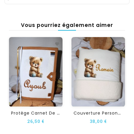
Vous pourriez également aimer
P
Rotège Carnet De Santé...
C
Ouverture Personnalisée...
26,50 €
38,00 €