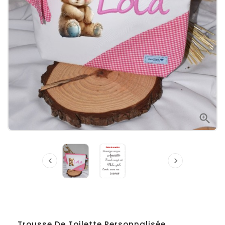



Trousse De Toilette Personnalisée