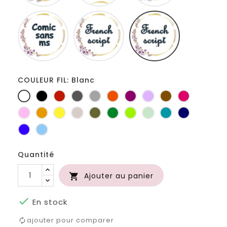
Comic
French
Fiolex
sans
script
girls
ms
COULEUR FIL: Blanc
Blanc
Noir
Rouge
Gris
Gris
Orange
Prune
Lilas
Marron
Fuchsia
foncé
clair
Rose
Jaune
jaune
Ficelle
Kaki
Vert
Anis
Vert
Turquoise
Marine
d'or
bouteille
d'eau
Bleu
Bleu
roi
clair
Quantité
Ajouter au panier


En stock
ajouter pour comparer