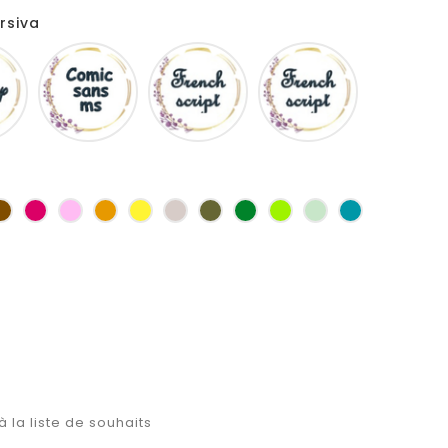
rsiva
Disney
Comic
French
Fiolex
sans
script
girls
ms
as
Marron
Fuchsia
Rose
Jaune
jaune
Ficelle
Kaki
Vert
Anis
Vert
Turquoise
d'or
bouteille
d'eau
à la liste de souhaits