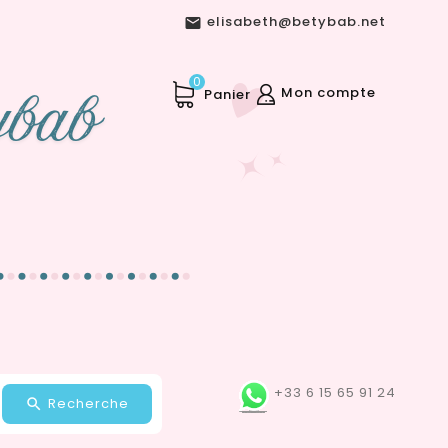
elisabeth@betybab.net

0
Mon compte
Panier
+33 6 15 65 91 24
Recherche