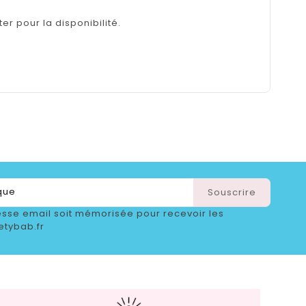
er pour la disponibilité.
sse email soit mémorisée pour recevoir les
etybab.fr