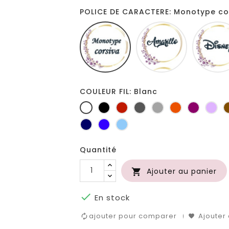
POLICE DE CARACTERE: Monotype co
Monotype
Amarillo
corsiva
COULEUR FIL: Blanc
Blanc
Noir
Rouge
Gris
Gris
Orange
Prune
Lil
foncé
clair
Marine
Bleu
Bleu
roi
clair
Quantité
Ajouter au panier


En stock
ajouter pour comparer
Ajouter 