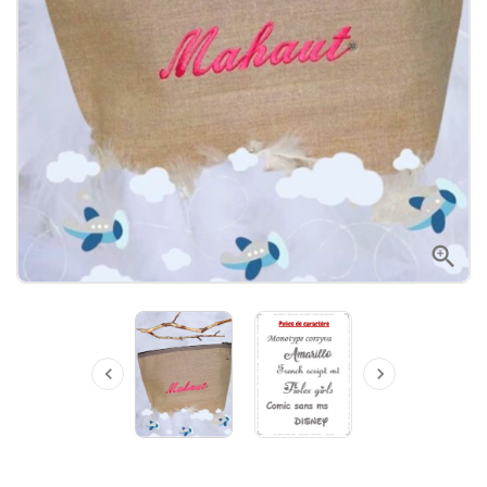


