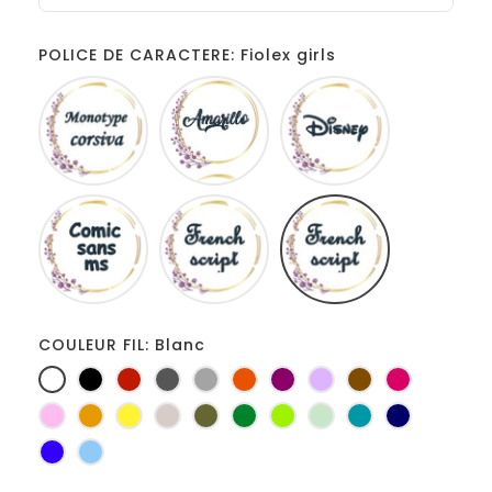
POLICE DE CARACTERE: Fiolex girls
Monotype
Amarillo
Disney
corsiva
Comic
French
Fiolex
sans
script
girls
ms
COULEUR FIL: Blanc
Blanc
Noir
Rouge
Gris
Gris
Orange
Prune
Lilas
Marron
Fuchsia
foncé
clair
Rose
Jaune
jaune
Ficelle
Kaki
Vert
Anis
Vert
Turquoise
Marine
d'or
bouteille
d'eau
Bleu
Bleu
roi
clair