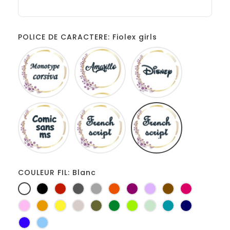
POLICE DE CARACTERE: Fiolex girls
Monotype
Amarillo
Disney
corsiva
Comic
French
Fiolex
sans
script
girls
ms
COULEUR FIL: Blanc
Blanc
Noir
Rouge
Gris
Gris
Orange
Prune
Lilas
Marron
Fuchsia
foncé
clair
Rose
Jaune
jaune
Ficelle
Kaki
Vert
Anis
Vert
Turquoise
Marine
d'or
bouteille
d'eau
Bleu
Bleu