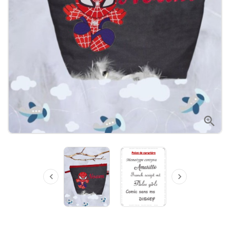


