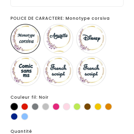
POLICE DE CARACTERE: Monotype corsiva
Monotype
Amarillo
Disney
corsiva
Comic
French
Fiolex
sans
script
girls
ms
Couleur fil: Noir
Noir
Rouge
Gris
Gris
Fuchsia
Rose
Anis
Marron
Jaune
Orange
foncé
clair
d'or
Marine
Bleu
Quantité