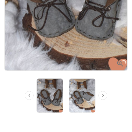


