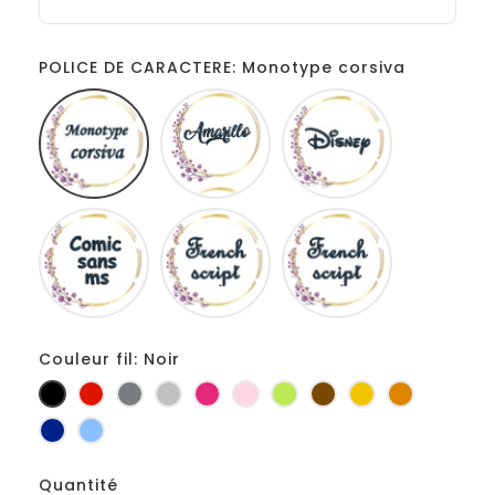
POLICE DE CARACTERE: Monotype corsiva
Monotype
Amarillo
Disney
corsiva
Comic
French
Fiolex
sans
script
girls
ms
Couleur fil: Noir
Noir
Rouge
Gris
Gris
Fuchsia
Rose
Anis
Marron
Jaune
Orange
foncé
clair
d'or
Marine
Bleu
Quantité