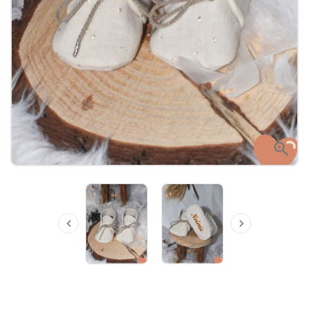


