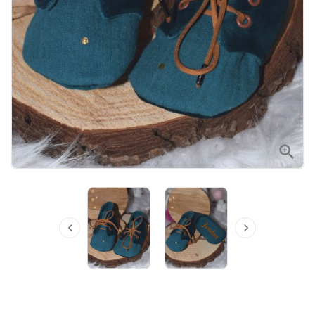


