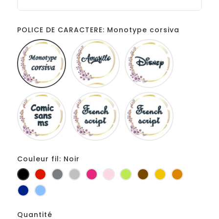
POLICE DE CARACTERE: Monotype corsiva
Monotype
Amarillo
Disney
corsiva
Comic
French
Fiolex
sans
script
girls
ms
Couleur fil: Noir
Noir
Rouge
Gris
Gris
Fuchsia
Rose
Anis
Marron
Jaune
Orange
foncé
clair
d'or
Marine
Bleu
Quantité