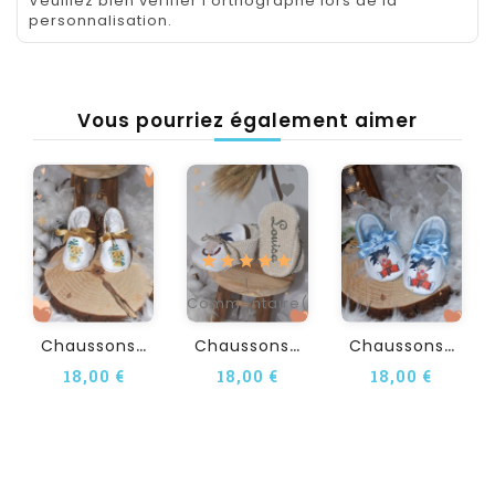
Veuillez bien vérifier l'orthographe lors de la
personnalisation.
Vous pourriez également aimer
1
Commentaire(s)
C
Haussons Bébé LIONCEAU...
C
Haussons Bébé Personnalisé...
C
Haussons Bébé DBZ DODO...
18,00 €
18,00 €
18,00 €