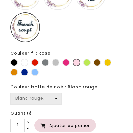
Fiolex
girls
Couleur fil: Rose
Noir
Blanc
Rouge
Gris
Gris
Fuchsia
Rose
Anis
Marron
Jaune
foncé
clair
d'or
Orange
Marine
Bleu
Couleur botte de noël: Blanc rouge.
Quantité
Ajouter au panier
