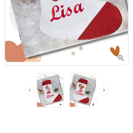


