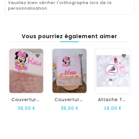
Veuillez bien vérifier l'orthographe lors de la
personnalisation.
Vous pourriez également aimer
1
Commentaire(s)
C
Ouverture Personnalisée...
C
Ouverture Bébé...
A
Ttache Tétine...
38,00 €
38,00 €
18,00 €