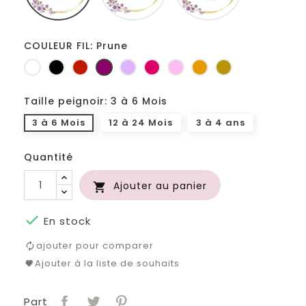
COULEUR FIL: Prune
Blanc
Noir
Rouge
Prune
Lilas
Fuchsia
Rose
Jaune
Or
d'or
Taille peignoir: 3 à 6 Mois
3 à 6 Mois
12 à 24 Mois
3 à 4 ans
Quantité
Ajouter au panier


En stock
ajouter pour comparer
Ajouter à la liste de souhaits
Part