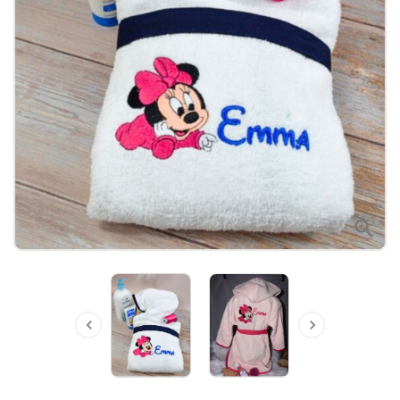


