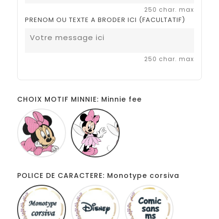
250 char. max
PRENOM OU TEXTE A BRODER ICI (FACULTATIF)
250 char. max
CHOIX MOTIF MINNIE: Minnie fee
Minnie
Minnie
baby
fee
POLICE DE CARACTERE: Monotype corsiva
Monotype
Disney
Comic
corsiva
sans
ms