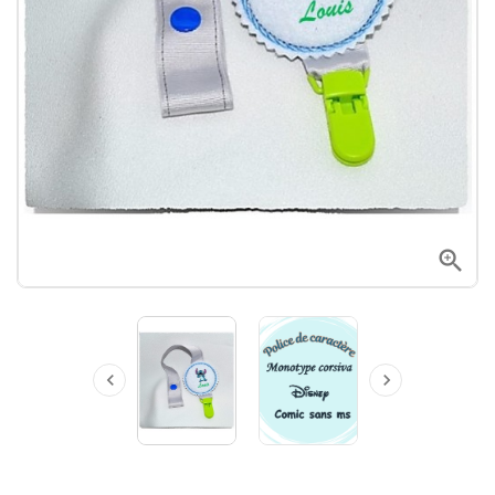


