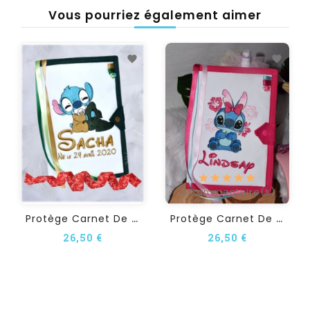
Vous pourriez également aimer
2
Commentaire(s)
P
Rotège Carnet De Santé...
P
Rotège Carnet De Santé...
26,50 €
26,50 €