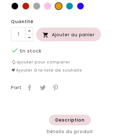
Noir
Rouge
Gris
Rose
Jaune
Turquoise
Bleu
clair
d'or
roi
Quantité
Ajouter au panier


En stock
ajouter pour comparer
Ajouter à la liste de souhaits
Part
Description
Détails du produit