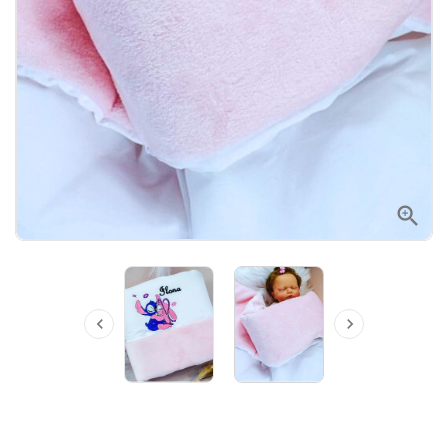


