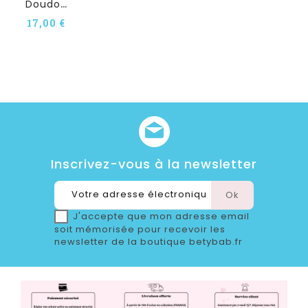
D
Oudou Plat Personnalisé...
17,00 €
Inscrivez-vous à la newsletter
J'accepte que mon adresse email
soit mémorisée pour recevoir les
newsletter de la boutique betybab.fr