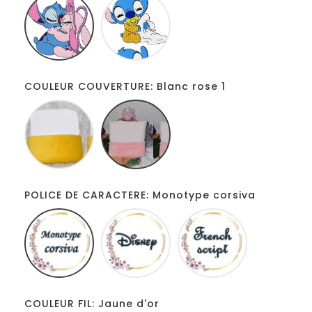
stitch
totoche
COULEUR COUVERTURE: Blanc rose 1
Blanc
Blanc
jaune
rose
1
POLICE DE CARACTERE: Monotype corsiva
Monotype
Disney
French
corsiva
script
COULEUR FIL: Jaune d'or