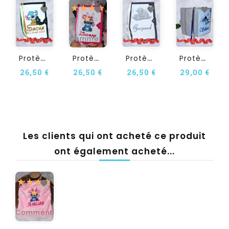
2
Commentaire(s)
P
Rotège Carnet De Santé...
P
Rotège Carnet De Santé...
P
Rotège Carnet De Santé...
P
Rotège Carnet De Santé...
26,50 €
26,50 €
26,50 €
29,00 €
Les clients qui ont acheté ce produit
ont également acheté...
1
Commentaire(s)