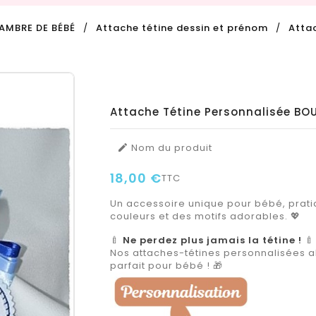
AMBRE DE BÉBÉ
Attache tétine dessin et prénom
Atta
Attache Tétine Personnalisée BO
Nom du produit

18,00 €
TTC
Un accessoire unique pour bébé, pratiq
couleurs et des motifs adorables. 💖
🍼
Ne perdez plus jamais la tétine !
🍼
Nos attaches-tétines personnalisées all
parfait pour bébé ! 🎁