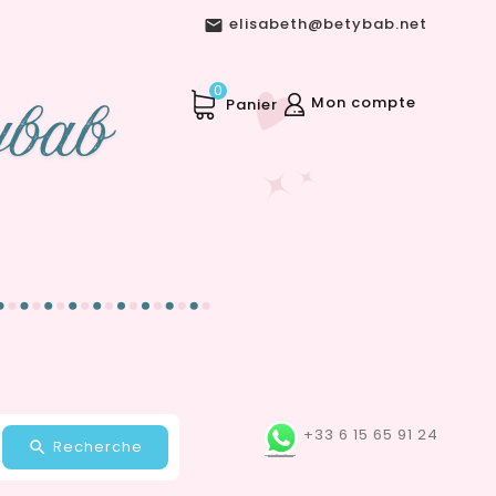
elisabeth@betybab.net

0
Mon compte
Panier
+33 6 15 65 91 24
Recherche