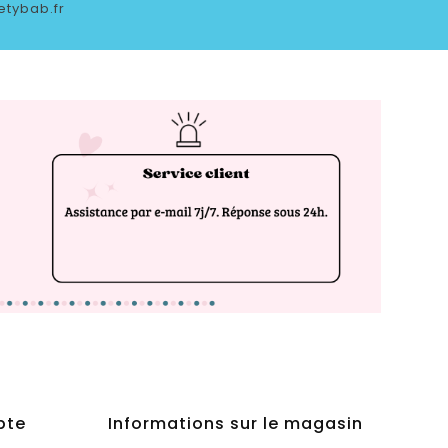
etybab.fr
pte
Informations sur le magasin