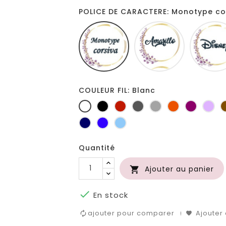
POLICE DE CARACTERE: Monotype co
Monotype
Amarillo
corsiva
COULEUR FIL: Blanc
Blanc
Noir
Rouge
Gris
Gris
Orange
Prune
Lil
foncé
clair
Marine
Bleu
Bleu
roi
clair
Quantité
Ajouter au panier


En stock
ajouter pour comparer
Ajouter 