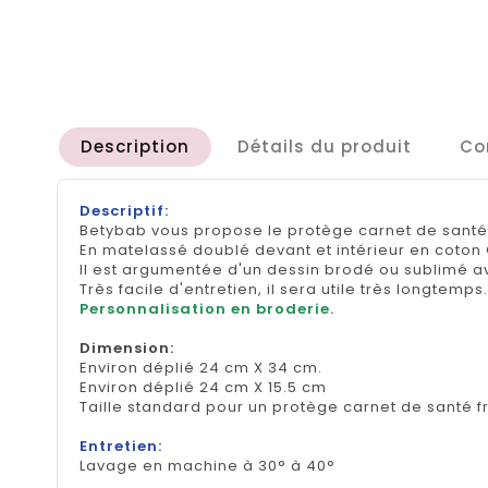
Description
Détails du produit
Co
Descriptif:
Betybab vous propose le protège carnet de santé d
En matelassé doublé devant et intérieur en coton 
Il est argumentée d'un dessin brodé ou sublimé a
Très facile d'entretien, il sera utile très longtemps.
Personnalisation en broderie.
Dimension
:
Environ déplié 24 cm X 34 cm.
Environ déplié 24 cm X 15.5 cm
Taille standard pour un protège carnet de santé f
Entretien:
Lavage en machine à 30° à 40°