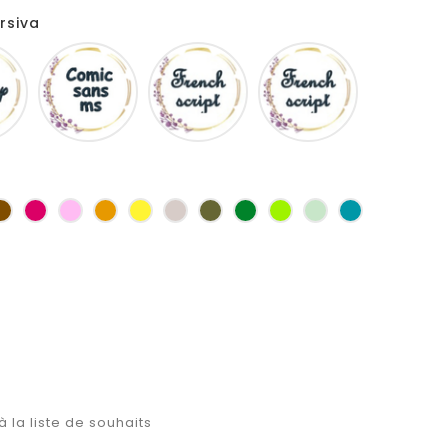
rsiva
Disney
Comic
French
Fiolex
sans
script
girls
ms
as
Marron
Fuchsia
Rose
Jaune
jaune
Ficelle
Kaki
Vert
Anis
Vert
Turquoise
d'or
bouteille
d'eau
à la liste de souhaits