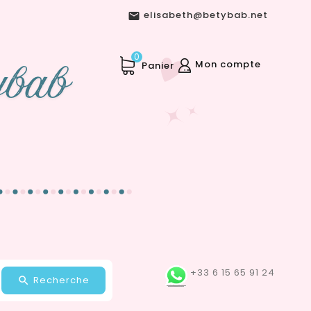
elisabeth@betybab.net

0
Mon compte
Panier
+33 6 15 65 91 24
Recherche