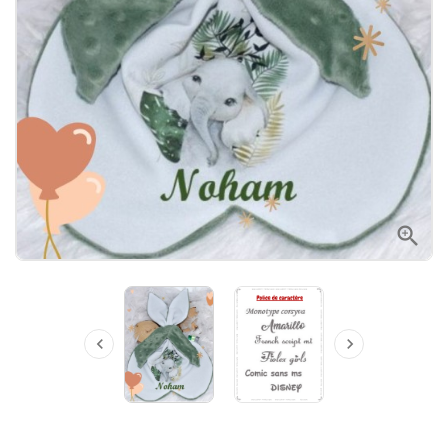


