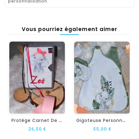
personnalisation.
Vous pourriez également aimer
P
Rotège Carnet De Santé...
G
Igoteuse Personnalisée...
26,50 €
55,00 €