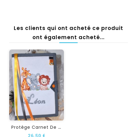
Les clients qui ont acheté ce produit
ont également acheté...
P
Rotège Carnet De Santé...
26,50 €