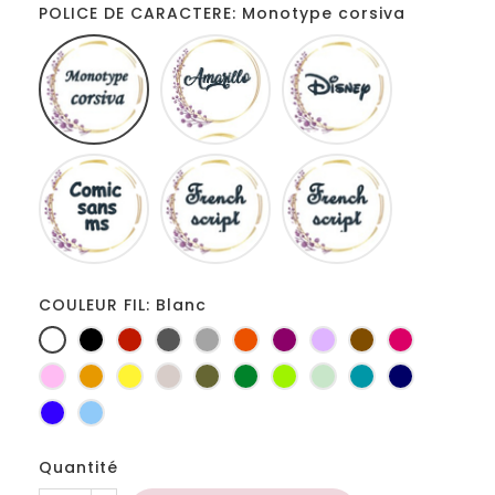
POLICE DE CARACTERE: Monotype corsiva
Monotype
Amarillo
Disney
corsiva
Comic
French
Fiolex
sans
script
girls
ms
COULEUR FIL: Blanc
Blanc
Noir
Rouge
Gris
Gris
Orange
Prune
Lilas
Marron
Fuchsia
foncé
clair
Rose
Jaune
jaune
Ficelle
Kaki
Vert
Anis
Vert
Turquoise
Marine
d'or
bouteille
d'eau
Bleu
Bleu
roi
clair
Quantité