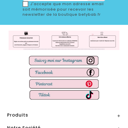
J'accepte que mon adresse email
soit mémorisée pour recevoir les
newsletter de la boutique betybab.fr
Produits

Notre Société