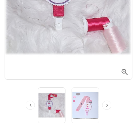


