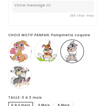
250 char. max
CHOIX MOTIF PANPAN: Pampinette coquine
Pampinette
Pampinette
Pampinette
marguerite
fraise
coquine
Pampinette
TAILLE: 0 à 3 mois
0 à 3 mois
3 Mois
6 Mois