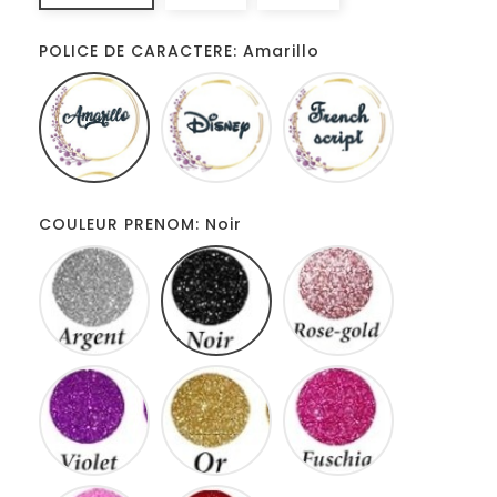
POLICE DE CARACTERE: Amarillo
Amarillo
Disney
French
script
COULEUR PRENOM: Noir
Gris
Noir
Rose
gold
Violet
Or
Fuschia
Neon
Rouge