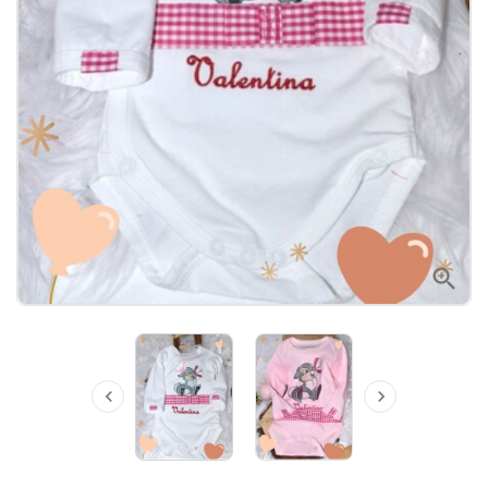


