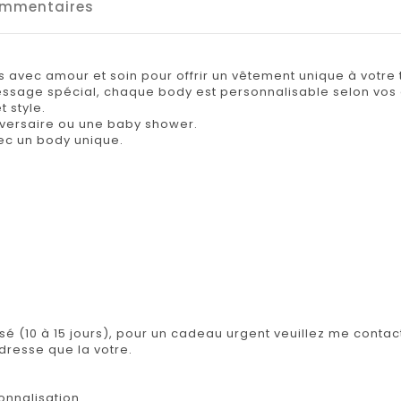
mmentaires
s avec amour et soin pour offrir un vêtement unique à votre t
message spécial, chaque body est personnalisable selon vos 
t style.
iversaire ou une baby shower.
ec un body unique.
.
isé (10 à 15 jours), pour un cadeau urgent veuillez me contact
adresse que la votre.
onnalisation.