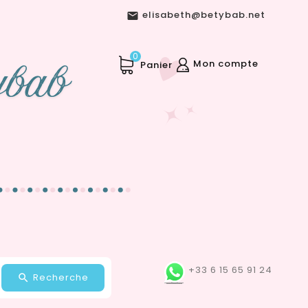
elisabeth@betybab.net

0
Mon compte
Panier
+33 6 15 65 91 24
Recherche