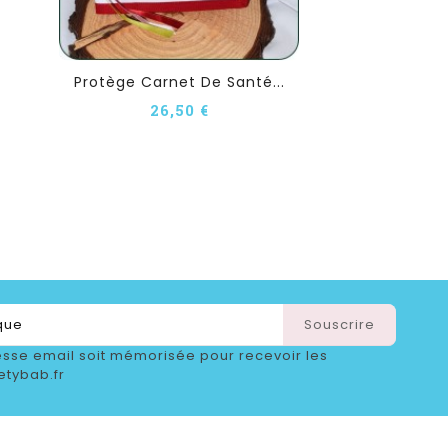
Protège Carnet De Santé...
26,50 €
sse email soit mémorisée pour recevoir les
etybab.fr