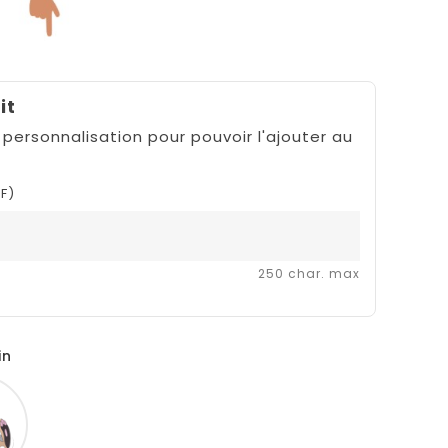
it
 personnalisation pour pouvoir l'ajouter au
F)
250 char. max
in
Panpan
mort
de
rire