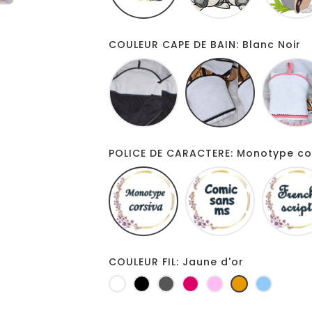
COULEUR CAPE DE BAIN: Blanc Noir
Gris
Blanc
blanc
Noir
POLICE DE CARACTERE: Monotype co
Monotype
Comic
corsiva
sans
ms
COULEUR FIL: Jaune d'or
Blanc
Noir
Gris
Fuchsia
Rose
Jaune
Bleu
foncé
d'or
clair