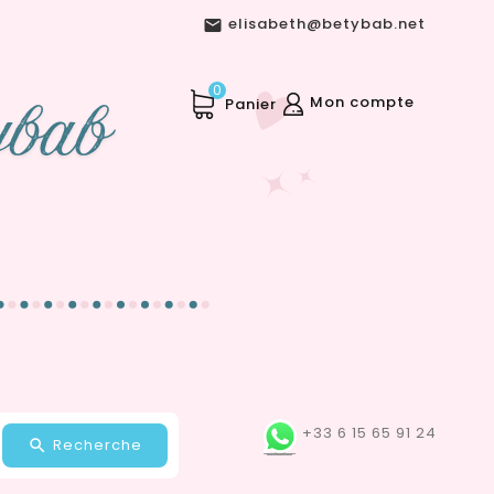
elisabeth@betybab.net

0
Mon compte
Panier
+33 6 15 65 91 24
Recherche