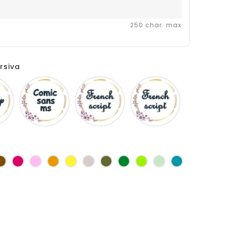
250 char. max
rsiva
Disney
Comic
French
Fiolex
sans
script
girls
ms
as
Marron
Fuchsia
Rose
Jaune
jaune
Ficelle
Kaki
Vert
Anis
Vert
Turquoise
d'or
bouteille
d'eau