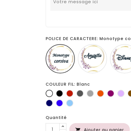
POLICE DE CARACTERE: Monotype co
Monotype
Amarillo
corsiva
COULEUR FIL: Blanc
Blanc
Noir
Rouge
Gris
Gris
Orange
Prune
Lil
foncé
clair
Marine
Bleu
Bleu
roi
clair
Quantité
Ajouter au panier
