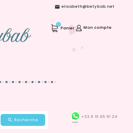
elisabeth@betybab.net

0
Mon compte
Panier
+33 6 15 65 91 24
Recherche