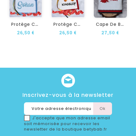
P
Rotège Carnet De Santé...
P
Rotège Carnet De Santé...
C
Ape De Bain Personnalisée...
26,50 €
26,50 €
27,50 €
Inscrivez-vous à la newsletter
J'accepte que mon adresse email
soit mémorisée pour recevoir les
newsletter de la boutique betybab.fr