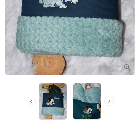


