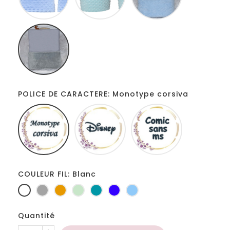
d'eau
Gris
POLICE DE CARACTERE: Monotype corsiva
Monotype
Disney
Comic
corsiva
sans
ms
COULEUR FIL: Blanc
Blanc
Gris
Jaune
Vert
Turquoise
Bleu
Bleu
clair
d'or
d'eau
roi
clair
Quantité