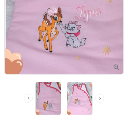


