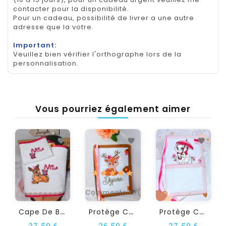
contacter pour la disponibilité.
Pour un cadeau, possibilité de livrer a une autre
adresse que la votre.
Important:
Veuillez bien vérifier l'orthographe lors de la
personnalisation.
Vous pourriez également aimer
1
Commentaire(s)
C
Ape De Bain Bébé...
P
Rotège Carnet De Santé...
P
Rotège Carnet De Santé À...
27,50 €
26,50 €
27,50 €