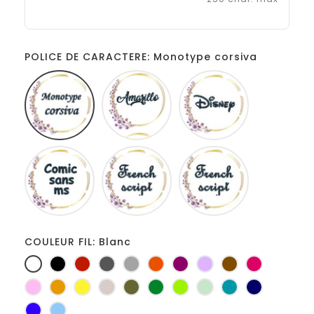
POLICE DE CARACTERE: Monotype corsiva
Monotype
Amarillo
Disney
corsiva
Comic
French
Fiolex
sans
script
girls
ms
COULEUR FIL: Blanc
Blanc
Noir
Rouge
Gris
Gris
Orange
Prune
Lilas
Marron
Fuchsia
foncé
clair
Rose
Jaune
jaune
Ficelle
Kaki
Vert
Anis
Vert
Turquoise
Marine
d'or
bouteille
d'eau
Bleu
Bleu