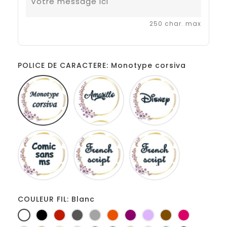
250 char. max
POLICE DE CARACTERE: Monotype corsiva
Monotype
Amarillo
Disney
corsiva
Comic
French
Fiolex
sans
script
girls
ms
COULEUR FIL: Blanc
Blanc
Noir
Rouge
Gris
Gris
Orange
Prune
Lilas
Marron
Fuchsia
foncé
clair