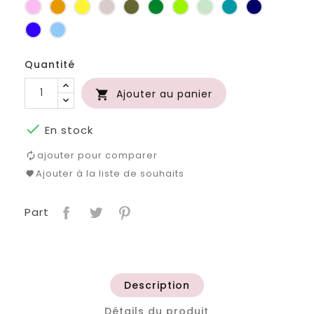
Rose
Jaune
jaune
Ficelle
Kaki
Vert
Anis
Vert
Turquoise
Marine
d'or
bouteille
d'eau
Bleu
Bleu
roi
clair
Quantité
Ajouter au panier


En stock
ajouter pour comparer
Ajouter à la liste de souhaits
Part
Description
Détails du produit