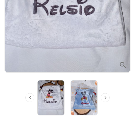


