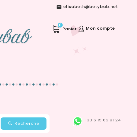
elisabeth@betybab.net

0
Mon compte
Panier
+33 6 15 65 91 24
Recherche