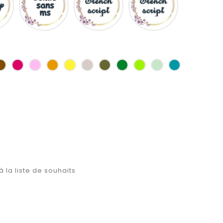
ms
as
Marron
Fuchsia
Rose
Jaune
jaune
Ficelle
Kaki
Vert
Anis
Vert
Turquoise
d'or
bouteille
d'eau
à la liste de souhaits