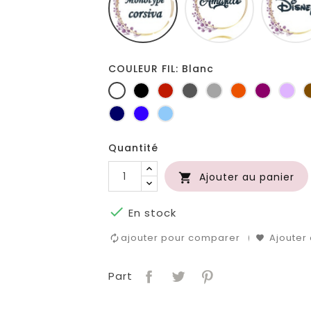
COULEUR FIL: Blanc
Blanc
Noir
Rouge
Gris
Gris
Orange
Prune
Lil
foncé
clair
Marine
Bleu
Bleu
roi
clair
Quantité
Ajouter au panier


En stock
ajouter pour comparer
Ajouter 
Part