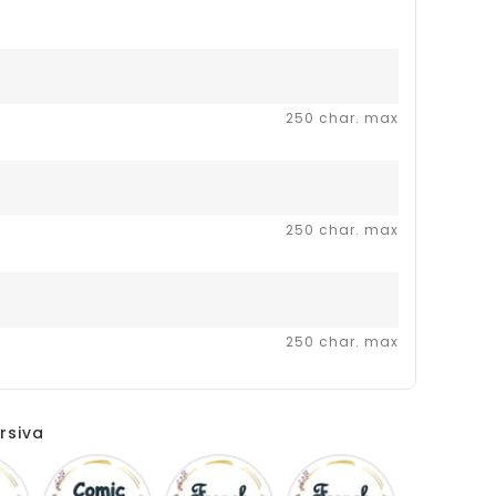
250 char. max
250 char. max
250 char. max
rsiva
Disney
Comic
French
Fiolex
sans
script
girls