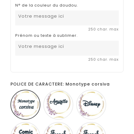
N° de la couleur du doudou.
250 char. max
Prénom ou texte à sublimer.
250 char. max
POLICE DE CARACTERE: Monotype corsiva
Monotype
Amarillo
Disney
corsiva
Comic
French
Fiolex
sans
script
girls