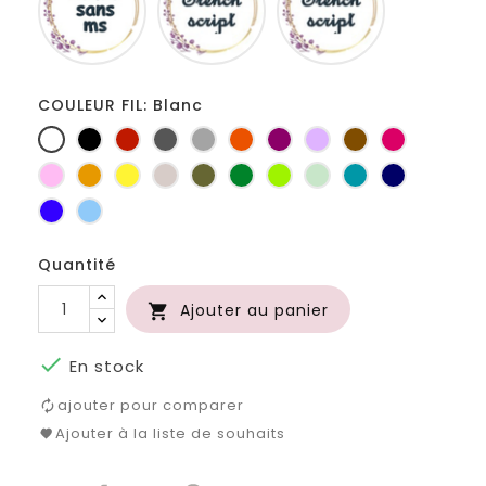
ms
COULEUR FIL: Blanc
Blanc
Noir
Rouge
Gris
Gris
Orange
Prune
Lilas
Marron
Fuchsia
foncé
clair
Rose
Jaune
jaune
Ficelle
Kaki
Vert
Anis
Vert
Turquoise
Marine
d'or
bouteille
d'eau
Bleu
Bleu
roi
clair
Quantité
Ajouter au panier


En stock
ajouter pour comparer
Ajouter à la liste de souhaits