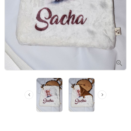


