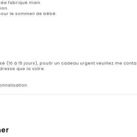
sée fabriqué main
ion.
e pour le sommeil de bébé.
isé (10 à 15 jours), pou0r un cadeau urgent veuillez me contac
adresse que la votre.
onnalisation.
mer