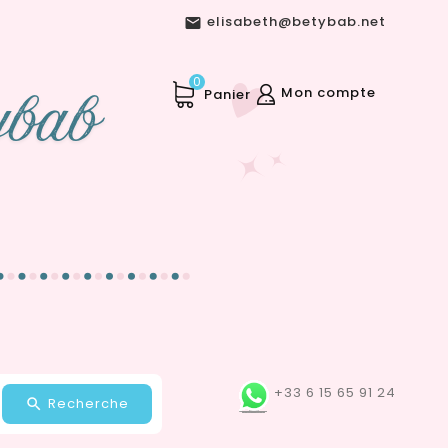
elisabeth@betybab.net

0
Mon compte
Panier
+33 6 15 65 91 24
Recherche