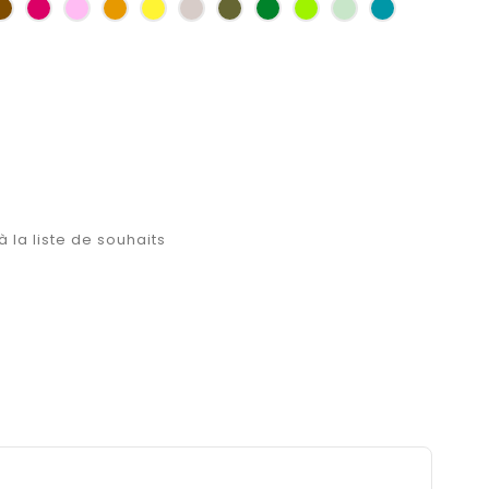
as
Marron
Fuchsia
Rose
Jaune
jaune
Ficelle
Kaki
Vert
Anis
Vert
Turquoise
d'or
bouteille
d'eau
à la liste de souhaits