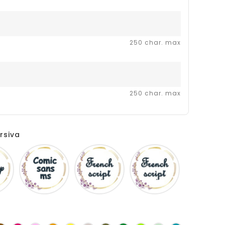
250 char. max
250 char. max
rsiva
Disney
Comic
French
Fiolex
sans
script
girls
ms