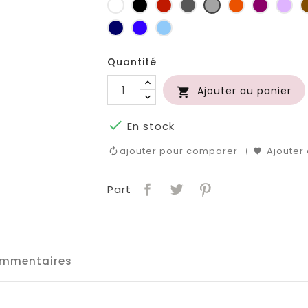
Blanc
Noir
Rouge
Gris
Gris
Orange
Prune
Lil
foncé
clair
Marine
Bleu
Bleu
roi
clair
Quantité
Ajouter au panier


En stock
ajouter pour comparer
Ajouter 
Part
mmentaires