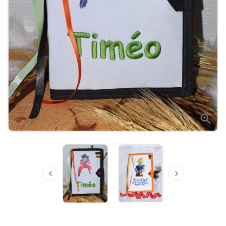


