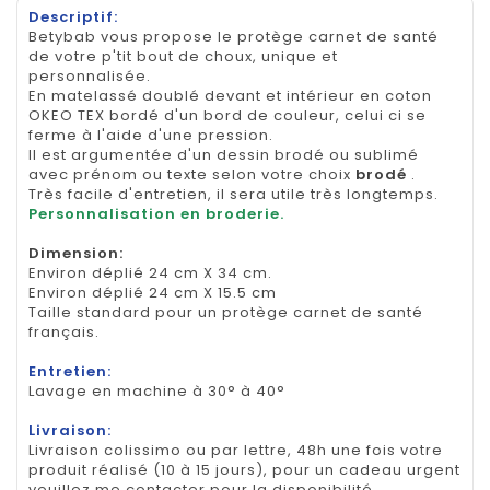
Descriptif:
Betybab vous propose le protège carnet de santé
de votre p'tit bout de choux, unique et
personnalisée.
En matelassé doublé devant et intérieur en coton
OKEO TEX bordé d'un bord de couleur, celui ci se
ferme à l'aide d'une pression.
Il est argumentée d'un dessin brodé ou sublimé
avec prénom ou texte selon votre choix
brodé
.
Très facile d'entretien, il sera utile très longtemps.
Personnalisation en broderie.
Dimension
:
Environ déplié 24 cm X 34 cm.
Environ déplié 24 cm X 15.5 cm
Taille standard pour un protège carnet de santé
français.
Entretien:
Lavage en machine à 30° à 40°
Livraison:
Livraison colissimo ou par lettre, 48h une fois votre
produit réalisé (10 à 15 jours), pour un cadeau urgent
veuillez me contacter pour la disponibilité.