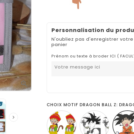
Personnalisation du produ
N'oubliez pas d'enregistrer votre
panier
Prénom ou texte à broder ICI ( FACUL

CHOIX MOTIF DRAGON BALL Z: DRAG
DRAGON
DRAGON

BALL
BALL
Z
Z
BONNET
AND