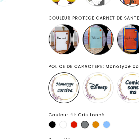
ROUGE
BABY
COULEUR PROTEGE CARNET DE SANTE:
Blanc
Vert
camel
d'eau
POLICE DE CARACTERE: Monotype co
Monotype
Disney
corsiva
Couleur fil: Gris foncé
Noir
Blanc
Rouge
Gris
Orange
Bleu
foncé