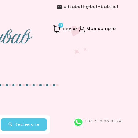
elisabeth@betybab.net

0
Mon compte
Panier
+33 6 15 65 91 24
Recherche