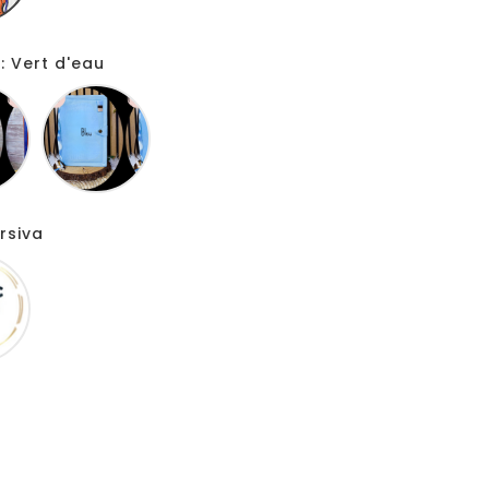
 Vert d'eau
Orange
Bleu
bleu
bleu
roi
rsiva
Comic
sans
ms