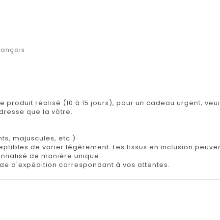
rançais.
re produit réalisé (10 à 15 jours), pour un cadeau urgent, veu
adresse que la vôtre.
ts, majuscules, etc.)
tibles de varier légèrement. Les tissus en inclusion peuvent 
onnalisé de manière unique.
e d'expédition correspondant à vos attentes.